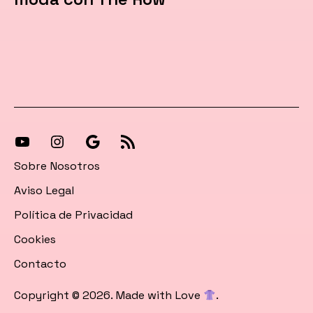
[27-
[27-
Síguenos
[27-
icon
icon
en
icon
Sobre Nosotros
icon=»fa
icon=»fa
Google
icon=»fa
Aviso Legal
fa-
fa-
News
fa-
Política de Privacidad
instagram»]
youtube»]
rss»]
Cookies
Contacto
Copyright © 2026. Made with Love
.