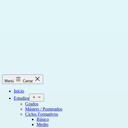
Saltar
al
contenido
Menú
Cerrar
Inicio
Abrir
Estudios
el
Grados
menú
Másters / Postgrados
Ciclos Formativos
Básico
Medio