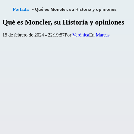
Portada
»
Qué es Moncler, su Historia y opiniones
Qué es Moncler, su Historia y opiniones
Publicada
Categorizado
15 de febrero de 2024 - 22:19:57
Por
Verónica
Marcas
el
como