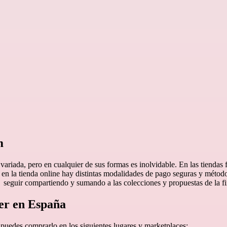
m
riada, pero en cualquier de sus formas es inolvidable. En las tiendas f
y en la tienda online hay distintas modalidades de pago seguras y métod
 a seguir compartiendo y sumando a las colecciones y propuestas de la f
er en España
, puedes comprarlo en los siguientes lugares y marketplaces: