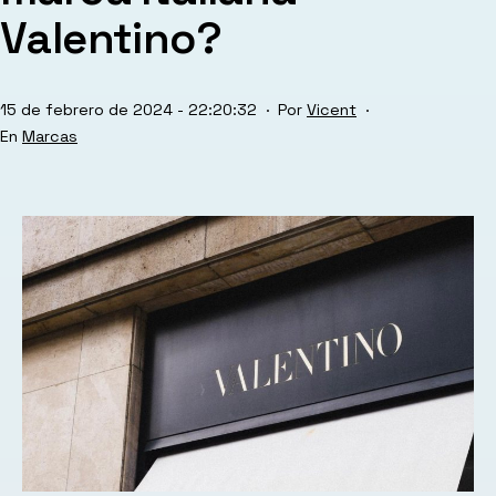
Valentino?
Publicada
15 de febrero de 2024 - 22:20:32
Por
Vicent
el
Categorizado
Marcas
como