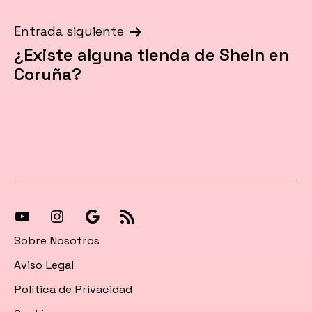
de
entradas
Entrada siguiente
¿Existe alguna tienda de Shein en
Coruña?
[27-
[27-
Síguenos
[27-
icon
icon
en
icon
Sobre Nosotros
icon=»fa
icon=»fa
Google
icon=»fa
Aviso Legal
fa-
fa-
News
fa-
Política de Privacidad