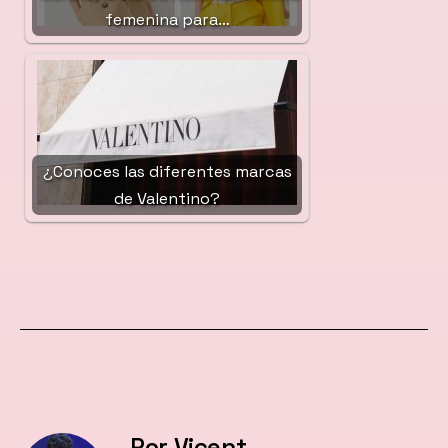
femenina para…
¿Conoces las diferentes marcas
de Valentino?
Por Vicent