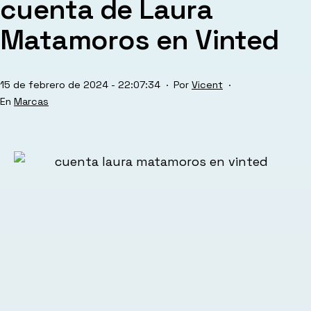
cuenta de Laura
Matamoros en Vinted
Publicada
15 de febrero de 2024 - 22:07:34
Por
Vicent
el
Categorizado
Marcas
como