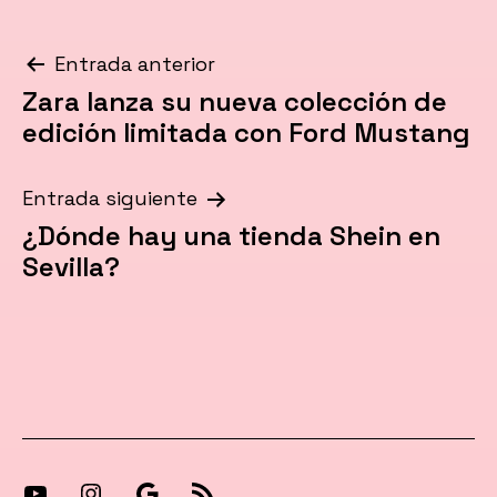
Navegación
Entrada anterior
Zara lanza su nueva colección de
de
edición limitada con Ford Mustang
entradas
Entrada siguiente
¿Dónde hay una tienda Shein en
Sevilla?
[27-
[27-
Síguenos
[27-