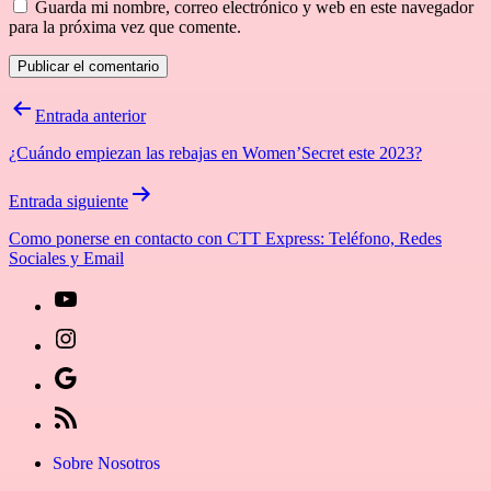
Guarda mi nombre, correo electrónico y web en este navegador
para la próxima vez que comente.
Navegación
Entrada anterior
de
¿Cuándo empiezan las rebajas en Women’Secret este 2023?
entradas
Entrada siguiente
Como ponerse en contacto con CTT Express: Teléfono, Redes
Sociales y Email
[27-
icon
[27-
icon=»fa
icon
Síguenos
fa-
icon=»fa
en
[27-
instagram»]
fa-
Google
icon
Sobre Nosotros