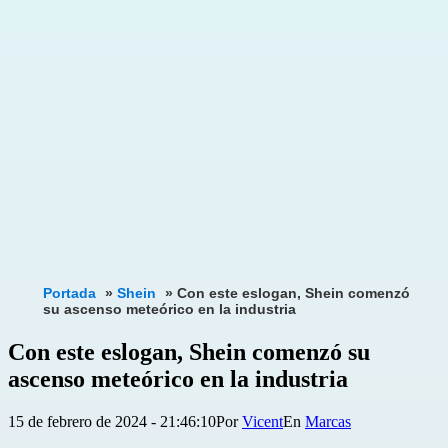
Portada
»
Shein
»
Con este eslogan, Shein comenzó
su ascenso meteórico en la industria
Con este eslogan, Shein comenzó su
ascenso meteórico en la industria
Publicada
Categorizado
15 de febrero de 2024 - 21:46:10
Por
Vicent
Marcas
el
como