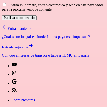
Guarda mi nombre, correo electrónico y web en este navegador
para la próxima vez que comente.
Navegación
Entrada anterior
de
¿Cuáles son los países donde Inditex paga más impuestos?
entradas
Entrada siguiente
Con que empresas de transporte trabaja TEMU en España
[27-
icon
[27-
icon=»fa
icon
Síguenos
fa-
icon=»fa
en
[27-
instagram»]
fa-
Google
icon
Sobre Nosotros