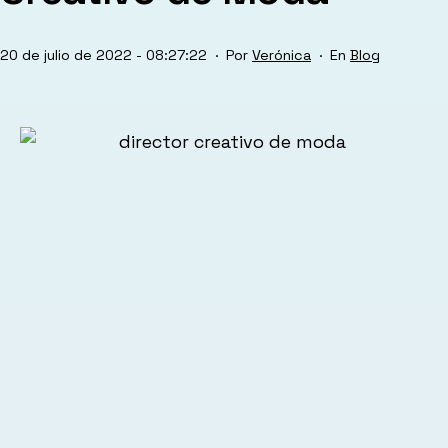
Publicada
Categorizado
20 de julio de 2022 - 08:27:22
Por
Verónica
Blog
el
como