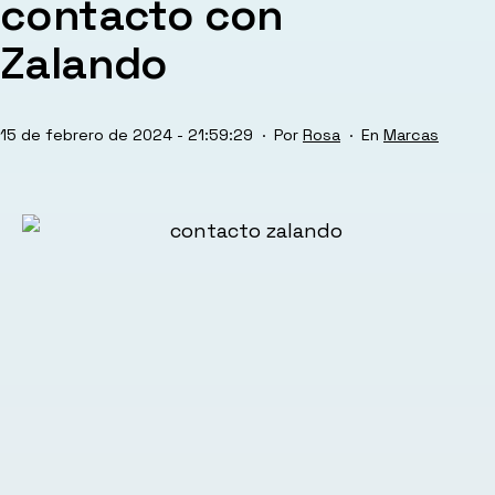
contacto con
Zalando
Publicada
Categorizado
15 de febrero de 2024 - 21:59:29
Por
Rosa
Marcas
el
como