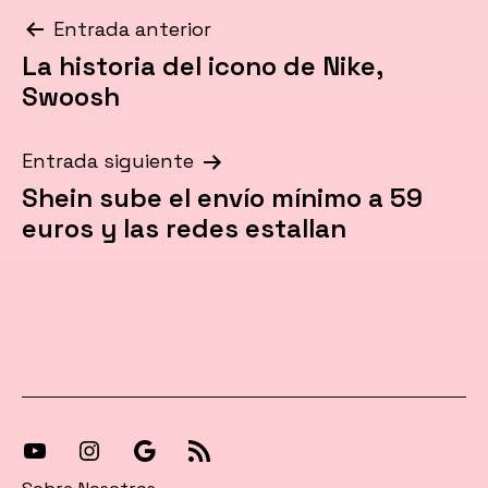
Navegación
Entrada anterior
La historia del icono de Nike,
de
Swoosh
entradas
Entrada siguiente
Shein sube el envío mínimo a 59
euros y las redes estallan
[27-
[27-
Síguenos
[27-
icon
icon
en
icon
Sobre Nosotros