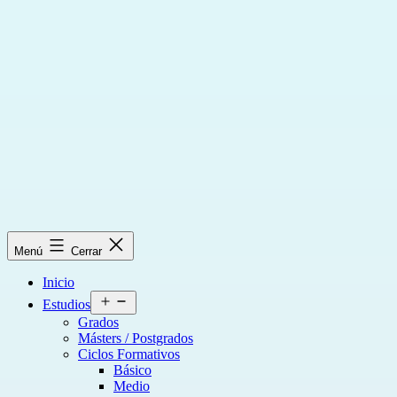
Saltar
al
contenido
Menú
Cerrar
Inicio
Abrir
Estudios
el
Grados
menú
Másters / Postgrados
Ciclos Formativos
Básico
Medio