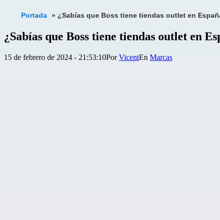
Portada
»
¿Sabías que Boss tiene tiendas outlet en Españ
¿Sabías que Boss tiene tiendas outlet en 
Publicada
Categorizado
15 de febrero de 2024 - 21:53:10
Por
Vicent
Marcas
el
como