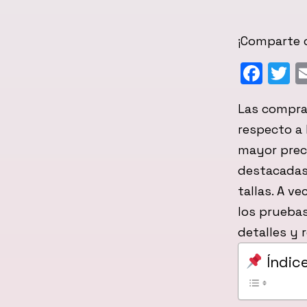
¡Comparte c
Fac
T
Las compras
respecto a 
mayor prec
destacadas 
tallas. A v
los pruebas
detalles y 
Índic