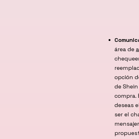
Comunica
área de
a
chequeen
reemplac
opción d
de Shein
compra. E
deseas e
ser el ch
mensajerí
propuesta