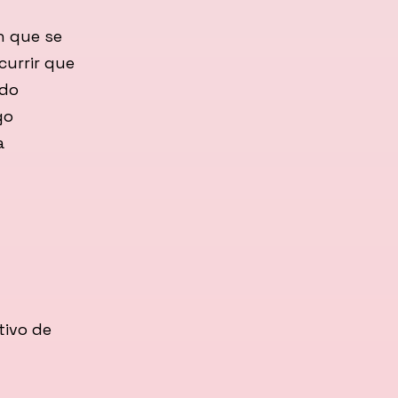
ón que se
currir que
ndo
go
a
tivo de