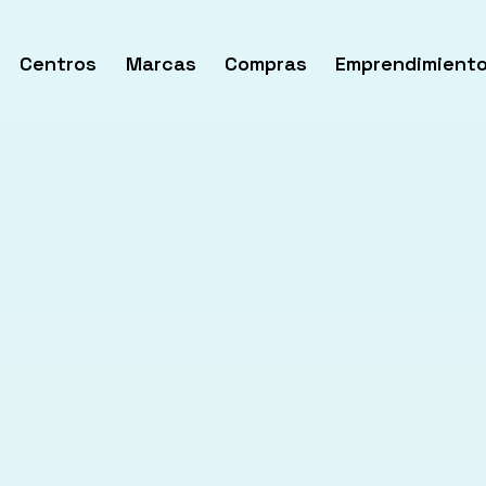
Centros
Marcas
Compras
Emprendimient
rir
enú