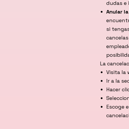
dudas e 
Anular la
encuentr
si tenga
cancelas 
empleado
posibilid
La cancelac
Visita la
Ir a la s
Hacer cl
Seleccio
Escoge e
cancelac