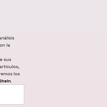
nálisis
on la
re sus
rtículos,
eremos los
Shein
.