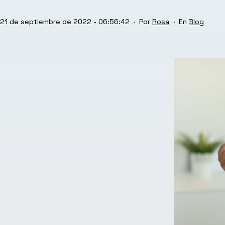
Publicada
Categoriz
21 de septiembre de 2022 - 06:56:42
Por
Rosa
Blog
el
como