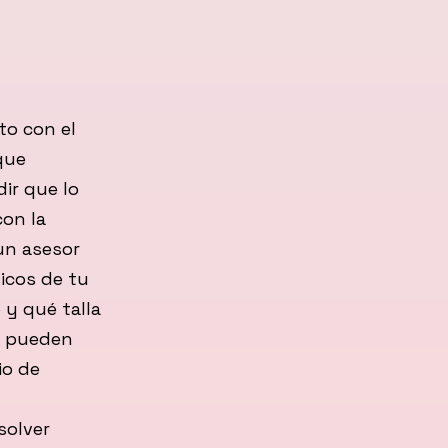
to con el
 que
ir que lo
on la
un asesor
icos de tu
 y qué talla
o pueden
io de
solver