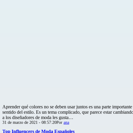
Aprender qué colores no se deben usar juntos es una parte importante 
sentido del estilo. Es un tema complicado, que parece estar cambiando
a los diseñadores de moda les gusta…
Publicada
31 de marzo de 2021 - 08:57:20
Por
ana
el
Top Influencers de Moda Españoles