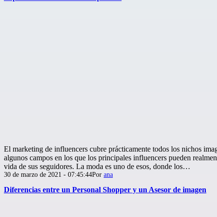
El marketing de influencers cubre prácticamente todos los nichos ima
algunos campos en los que los principales influencers pueden realment
vida de sus seguidores. La moda es uno de esos, donde los…
Publicada
30 de marzo de 2021 - 07:45:44
Por
ana
el
Diferencias entre un Personal Shopper y un Asesor de imagen