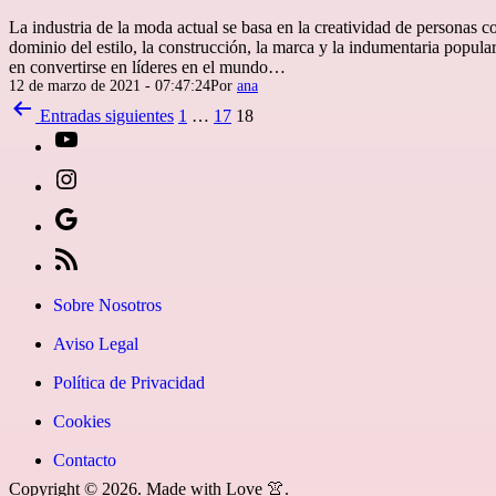
La industria de la moda actual se basa en la creatividad de personas co
dominio del estilo, la construcción, la marca y la indumentaria populare
en convertirse en líderes en el mundo…
Publicada
12 de marzo de 2021 - 07:47:24
Por
ana
el
Paginación
Entradas
siguientes
1
…
17
18
de
[27-
entradas
icon
[27-
icon=»fa
icon
Síguenos
fa-
icon=»fa
en
[27-
instagram»]
fa-
Google
icon
Sobre Nosotros
youtube»]
News
icon=»fa
Aviso Legal
fa-
Política de Privacidad
rss»]
Cookies
Contacto
Copyright © 2026. Made with Love 👚.