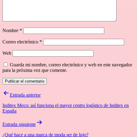
Nombre
*
Correo electrónico
*
Web
Guarda mi nombre, correo electrónico y web en este navegador
para la próxima vez que comente.
Navegación
Entrada anterior
de
Inditex Meco: así funciona el mayor centro logístico de Inditex en
entradas
España
Entrada siguiente
¿Qué hace a una marca de moda ser de lujo?