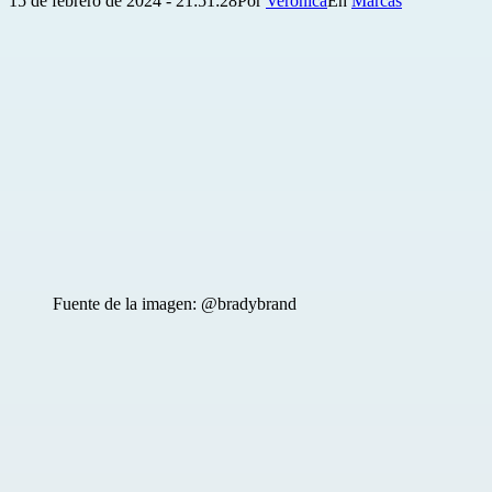
15 de febrero de 2024 - 21:51:28
Por
Verónica
Marcas
el
como
Fuente de la imagen: @bradybrand