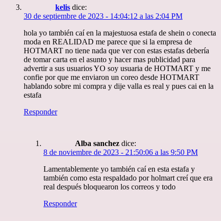
kelis
dice:
30 de septiembre de 2023 - 14:04:12 a las 2:04 PM
hola yo también caí en la majestuosa estafa de shein o conecta
moda en REALIDAD me parece que si la empresa de
HOTMART no tiene nada que ver con estas estafas debería
de tomar carta en el asunto y hacer mas publicidad para
advertir a sus usuarios YO soy usuaria de HOTMART y me
confie por que me enviaron un coreo desde HOTMART
hablando sobre mi compra y dije valla es real y pues cai en la
estafa
Responder
Alba sanchez
dice:
8 de noviembre de 2023 - 21:50:06 a las 9:50 PM
Lamentablemente yo también caí en esta estafa y
también como esta respaldado por holmart creí que era
real después bloquearon los correos y todo
Responder