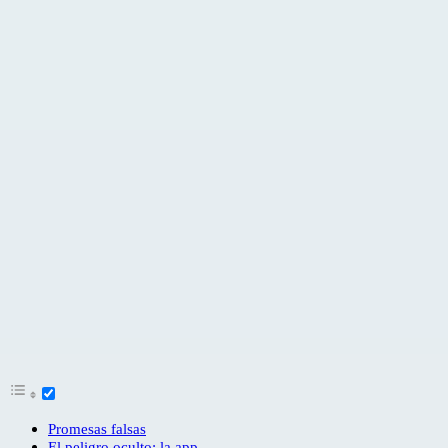
Promesas falsas
El peligro oculto: la app