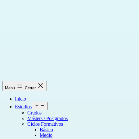
Saltar
al
contenido
Menú
Cerrar
Inicio
Abrir
Estudios
el
Grados
menú
Másters / Postgrados
Ciclos Formativos
Básico
Medio