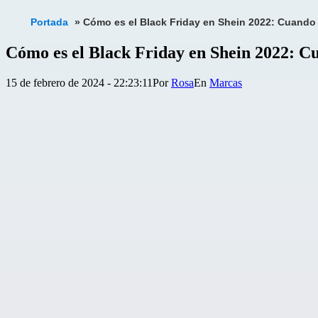
Portada
»
Cómo es el Black Friday en Shein 2022: Cuando
Cómo es el Black Friday en Shein 2022: C
Publicada
Categorizado
15 de febrero de 2024 - 22:23:11
Por
Rosa
Marcas
el
como