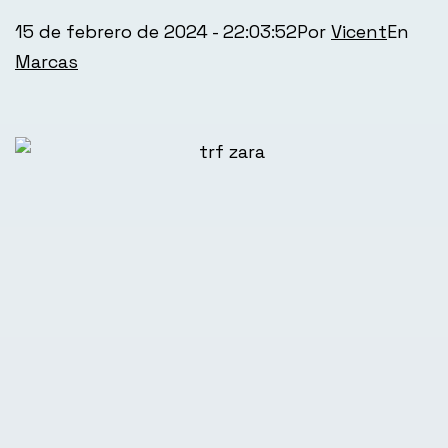
Publicada
Cate
15 de febrero de 2024 - 22:03:52
Por
Vicent
el
com
Marcas