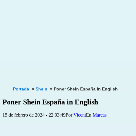
Portada
»
Shein
»
Poner Shein España in English
Poner Shein España in English
Publicada
Categorizado
15 de febrero de 2024 - 22:03:49
Por
Vicent
Marcas
el
como