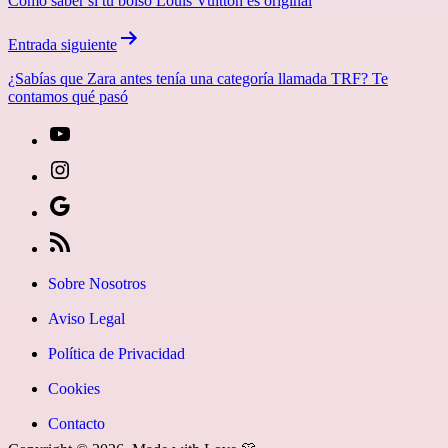
Cómo saber si tu bolso Louis Vuitton es original
entradas
Entrada siguiente
¿Sabías que Zara antes tenía una categoría llamada TRF? Te
contamos qué pasó
[27-
icon
[27-
icon=»fa
icon
Síguenos
fa-
icon=»fa
en
[27-
instagram»]
fa-
Google
icon
Sobre Nosotros
youtube»]
News
icon=»fa
Aviso Legal
fa-
Política de Privacidad
rss»]
Cookies
Contacto