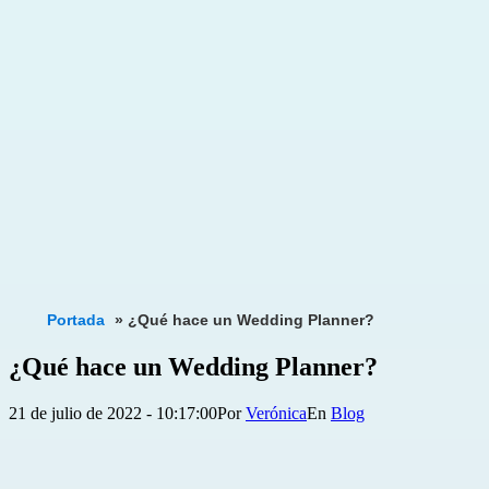
Portada
»
¿Qué hace un Wedding Planner?
¿Qué hace un Wedding Planner?
Publicada
Categorizado
21 de julio de 2022 - 10:17:00
Por
Verónica
Blog
el
como