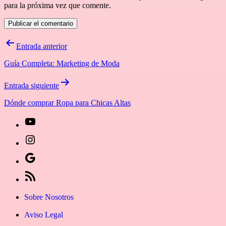
para la próxima vez que comente.
Navegación
Entrada anterior
de
Guía Completa: Marketing de Moda
entradas
Entrada siguiente
Dónde comprar Ropa para Chicas Altas
[27-
icon
[27-
icon=»fa
icon
Síguenos
fa-
icon=»fa
en
[27-
instagram»]
fa-
Google
icon
Sobre Nosotros
youtube»]
News
icon=»fa
Aviso Legal