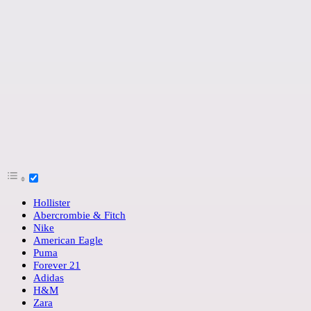
Hollister
Abercrombie & Fitch
Nike
American Eagle
Puma
Forever 21
Adidas
H&M
Zara