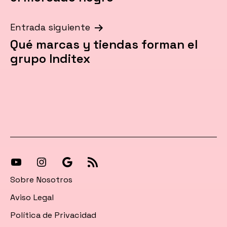
Entrada siguiente
Qué marcas y tiendas forman el
grupo Inditex
[27-
[27-
Síguenos
[27-
icon
icon
en
icon
Sobre Nosotros
icon=»fa
icon=»fa
Google
icon=»fa
Aviso Legal
fa-
fa-
News
fa-
Política de Privacidad