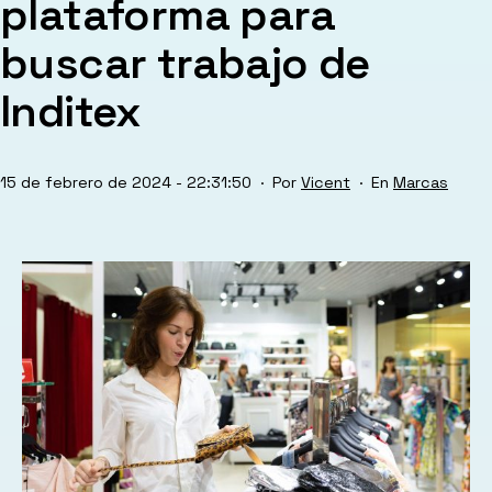
plataforma para
buscar trabajo de
Inditex
Publicada
Categorizad
15 de febrero de 2024 - 22:31:50
Por
Vicent
Marcas
el
como