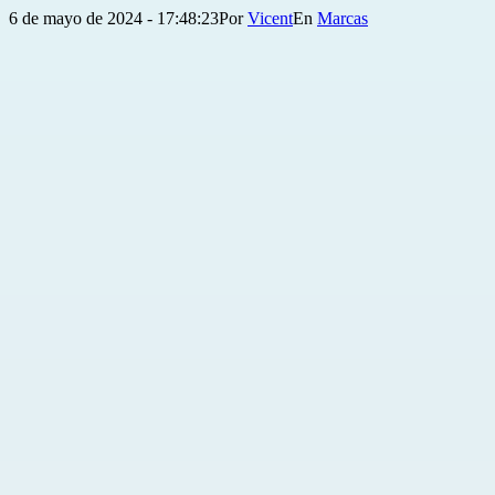
Publicada
Categorizado
6 de mayo de 2024 - 17:48:23
Por
Vicent
Marcas
el
como