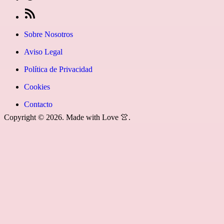
fa-
icon=»fa
en
[27-
instagram»]
fa-
Google
icon
Sobre Nosotros
youtube»]
News
icon=»fa
Aviso Legal
fa-
Política de Privacidad
rss»]
Cookies
Contacto
Copyright © 2026. Made with Love 👚.