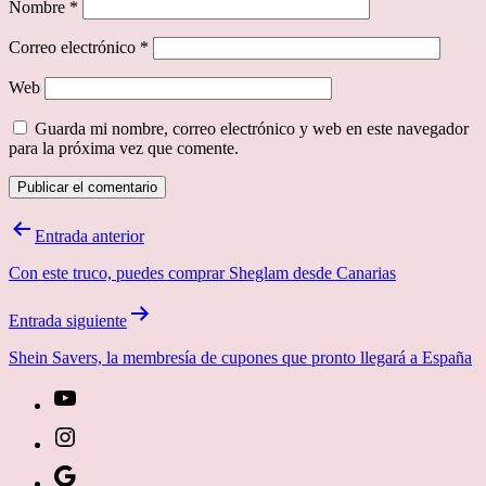
Nombre
*
Correo electrónico
*
Web
Guarda mi nombre, correo electrónico y web en este navegador
para la próxima vez que comente.
Navegación
Entrada anterior
de
Con este truco, puedes comprar Sheglam desde Canarias
entradas
Entrada siguiente
Shein Savers, la membresía de cupones que pronto llegará a España
[27-
icon
[27-
icon=»fa
icon
Síguenos