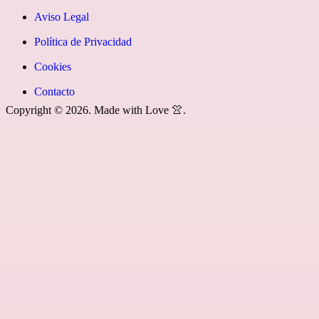
youtube»]
News
icon=»fa
Aviso Legal
fa-
Política de Privacidad
rss»]
Cookies
Contacto
Copyright © 2026. Made with Love 👚.