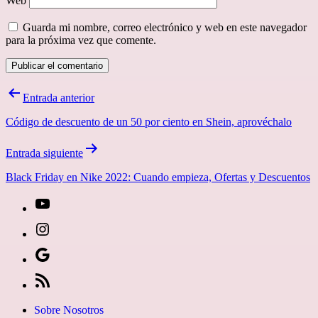
Web
Guarda mi nombre, correo electrónico y web en este navegador
para la próxima vez que comente.
Navegación
Entrada anterior
de
Código de descuento de un 50 por ciento en Shein, aprovéchalo
entradas
Entrada siguiente
Black Friday en Nike 2022: Cuando empieza, Ofertas y Descuentos
[27-
icon
[27-
icon=»fa
icon
Síguenos
fa-
icon=»fa
en
[27-
instagram»]
fa-
Google
icon
Sobre Nosotros