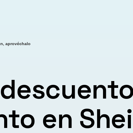
in, aprovéchalo
 descuento
nto en Shei