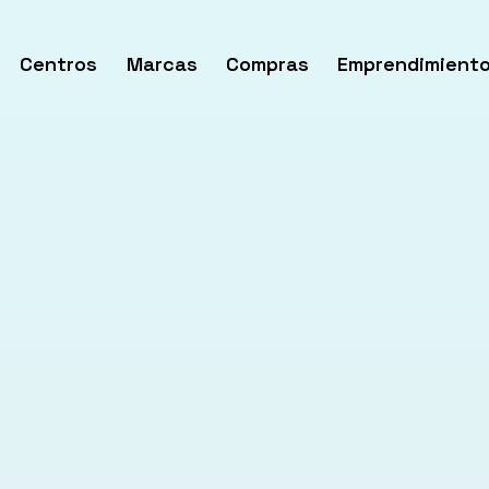
Centros
Marcas
Compras
Emprendimient
rir
enú