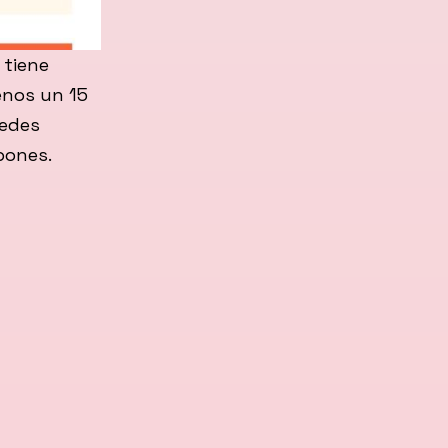
 tiene
enos un 15
redes
pones.