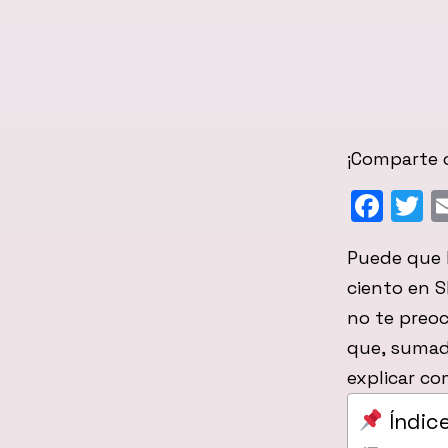
¡Comparte c
Fac
T
Puede que 
ciento en S
no te preoc
que, sumado
explicar c
Índic