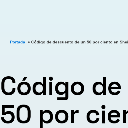
Portada
»
Código de descuento de un 50 por ciento en She
Código de
50 por cie