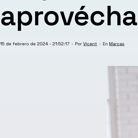
aprovécha
Publicada
Categorizado
15 de febrero de 2024 - 21:52:17
Por
Vicent
Marcas
el
como