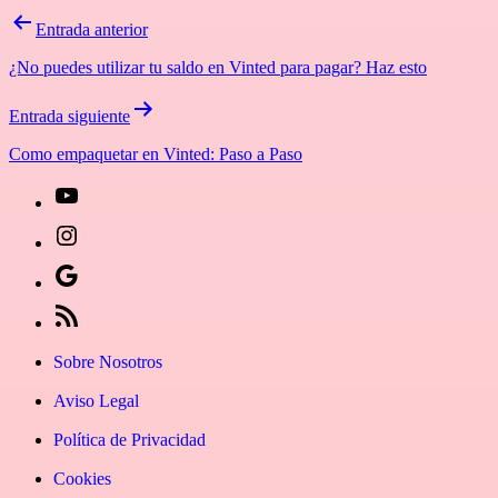
Navegación
Entrada anterior
de
¿No puedes utilizar tu saldo en Vinted para pagar? Haz esto
entradas
Entrada siguiente
Como empaquetar en Vinted: Paso a Paso
[27-
icon
[27-
icon=»fa
icon
Síguenos
fa-
icon=»fa
en
[27-
instagram»]
fa-
Google
icon
Sobre Nosotros
youtube»]
News
icon=»fa
Aviso Legal
fa-
Política de Privacidad
rss»]
Cookies