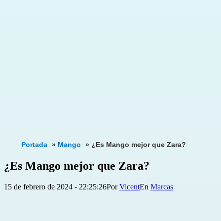
Portada
»
Mango
»
¿Es Mango mejor que Zara?
¿Es Mango mejor que Zara?
Publicada
Categorizado
15 de febrero de 2024 - 22:25:26
Por
Vicent
Marcas
el
como