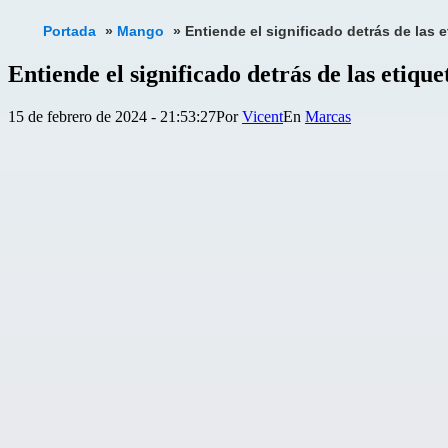
Portada
»
Mango
»
Entiende el significado detrás de las 
Entiende el significado detrás de las etiqu
Publicada
Categorizado
15 de febrero de 2024 - 21:53:27
Por
Vicent
Marcas
el
como