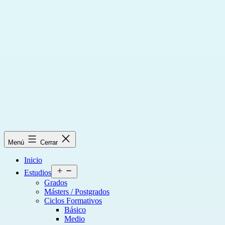
Saltar
al
contenido
Menú
Cerrar
Inicio
Abrir
Estudios
el
Grados
menú
Másters / Postgrados
Ciclos Formativos
Básico
Medio