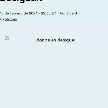
Publicada
15 de febrero de 2024 - 22:35:27
Por
Vicent
el
Categorizado
Marcas
como