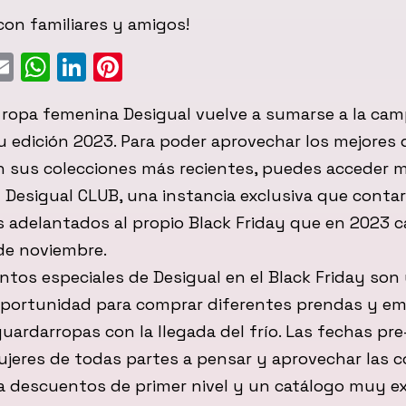
on familiares y amigos!
ebook
witter
Email
WhatsApp
LinkedIn
Pinterest
e ropa femenina Desigual vuelve a sumarse a la ca
u edición 2023. Para poder aprovechar los mejores
n sus colecciones más recientes, puedes acceder m
l Desigual CLUB, una instancia exclusiva que conta
adelantados al propio Black Friday que en 2023 c
de noviembre.
tos especiales de Desigual en el Black Friday son
oportunidad para comprar diferentes prendas y em
guardarropas con la llegada del frío. Las fechas pr
ujeres de todas partes a pensar y aprovechar las
ra descuentos de primer nivel y un catálogo muy e