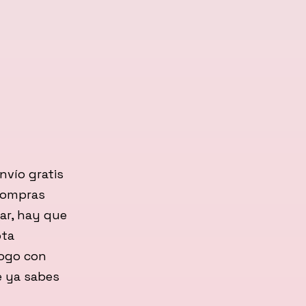
nvío gratis
compras
ar, hay que
ota
logo con
e ya sabes