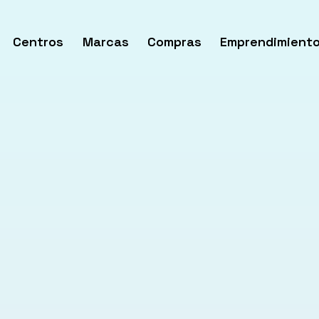
Centros
Marcas
Compras
Emprendimient
rir
enú