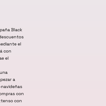
mpaña Black
 descuentos
ediante el
rá con
ae el
 una
pezar a
e-navideñas
 compras con
xtenso con