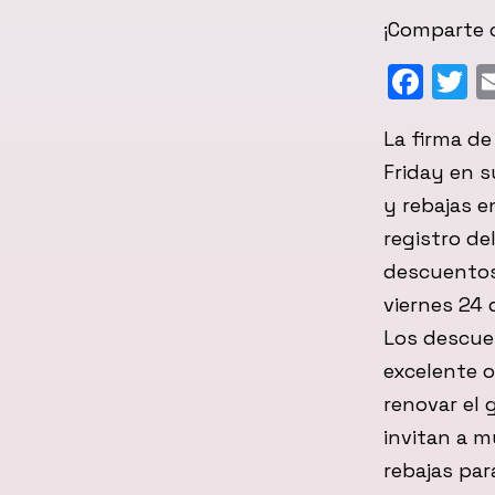
¡Comparte c
Fac
T
La firma d
Friday en s
y rebajas e
registro de
descuentos 
viernes 24 
Los descuen
excelente 
renovar el 
invitan a m
rebajas pa