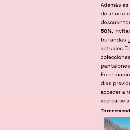
Además es 
de ahorro c
descuentos
50%
, invit
bufandas y
actuales. D
colecciones
pantalones
En el marco
días previo
acceder a r
acercarse a
Te recomenda