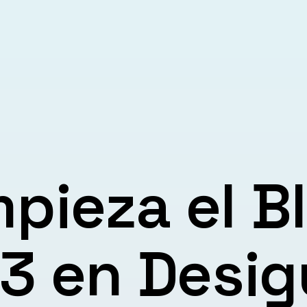
l
pieza el B
3 en Desig