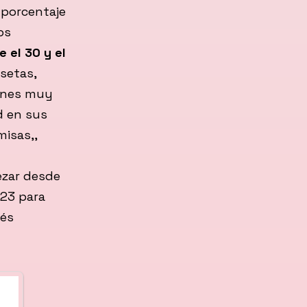
 porcentaje
os
e el 30 y el
setas,
iones muy
d en sus
isas,,
ezar desde
 23 para
ués