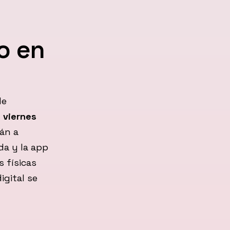
o en
de
 viernes
án a
da y la app
s físicas
igital se