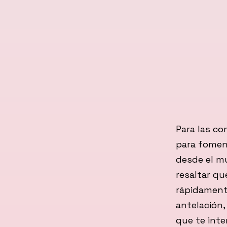
Para las co
para fomen
desde el mu
resaltar q
rápidamente
antelación,
que te inte