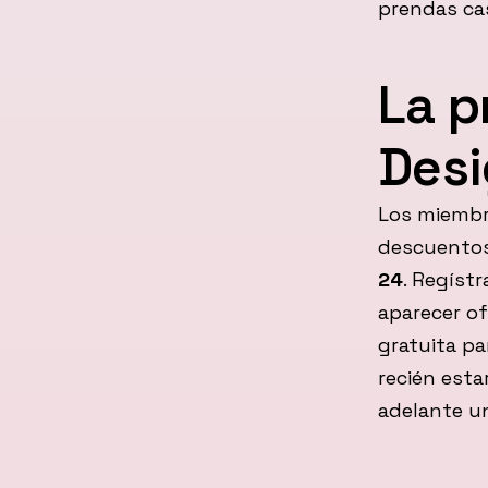
prendas cas
La p
Desi
Los miembr
descuentos
24
. Regíst
aparecer of
gratuita pa
recién esta
adelante u