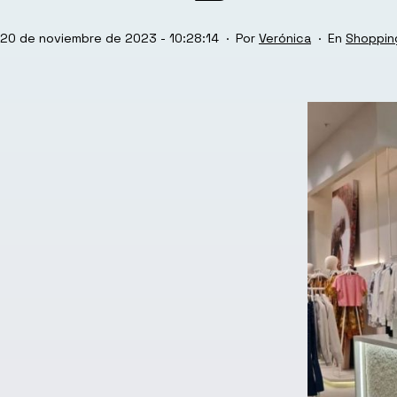
Publicada
Categor
20 de noviembre de 2023 - 10:28:14
Por
Verónica
Shoppin
el
como