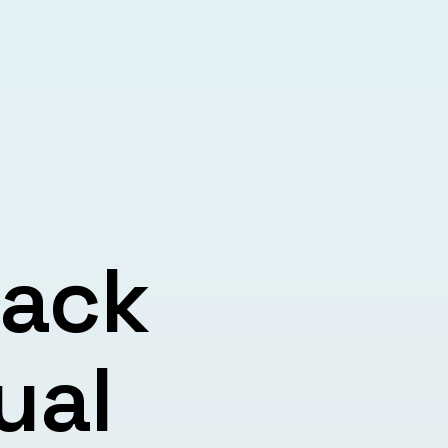
lack
ual