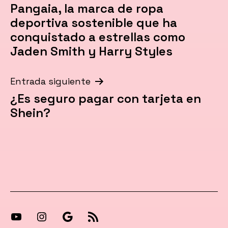
Pangaia, la marca de ropa
de
deportiva sostenible que ha
entradas
conquistado a estrellas como
Jaden Smith y Harry Styles
Entrada siguiente
¿Es seguro pagar con tarjeta en
Shein?
[27-
[27-
Síguenos
[27-