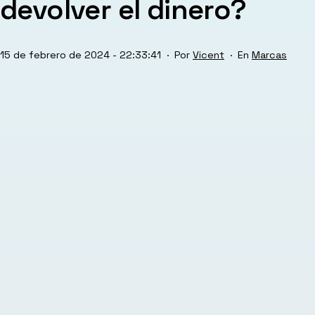
devolver el dinero?
Publicada
Categorizad
15 de febrero de 2024 - 22:33:41
Por
Vicent
Marcas
el
como