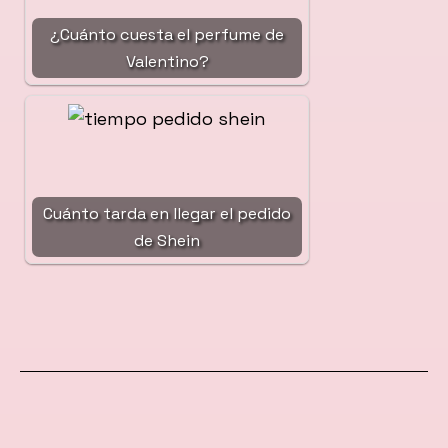
¿Cuánto cuesta el perfume de
Valentino?
Cuánto tarda en llegar el pedido
de Shein