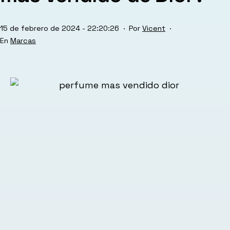
Publicada
15 de febrero de 2024 - 22:20:26
Por
Vicent
el
Categorizado
Marcas
como