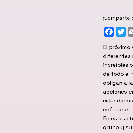
¡Comparte c
Fac
T
El próximo 
diferentes
increíbles 
de todo el
obligan a 
acciones e
calendario
enfocarán e
En este art
grupo y su 