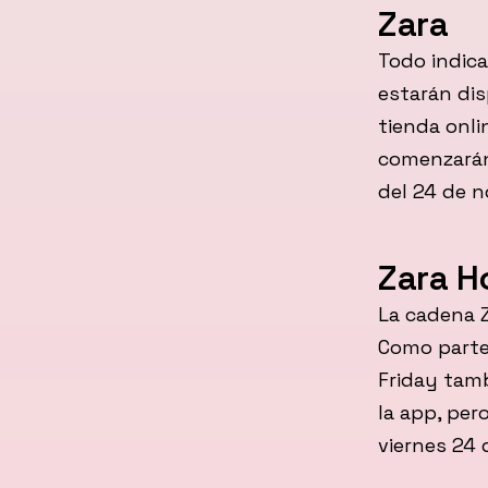
Zara
Todo indic
estarán dis
tienda onli
comenzarán 
del 24 de n
Zara 
La cadena Z
Como parte
Friday tam
la app, per
viernes 24 