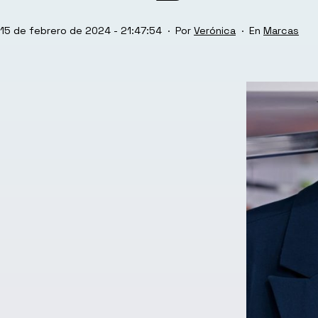
Publicada
Categoriza
15 de febrero de 2024 - 21:47:54
Por
Verónica
Marcas
el
como