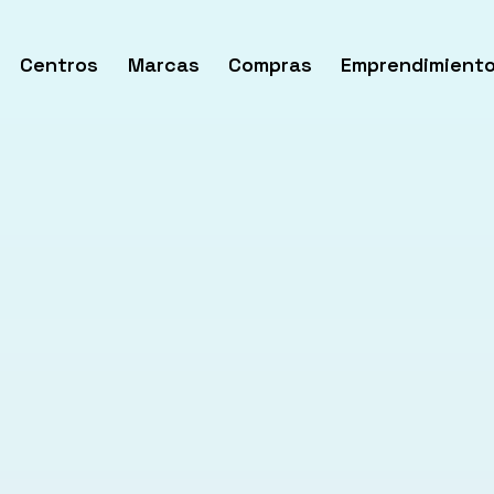
Centros
Marcas
Compras
Emprendimient
rir
enú