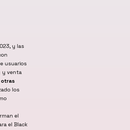
023, y las
con
re usuarios
g y venta
 otras
zado los
ómo
orman el
ara el Black