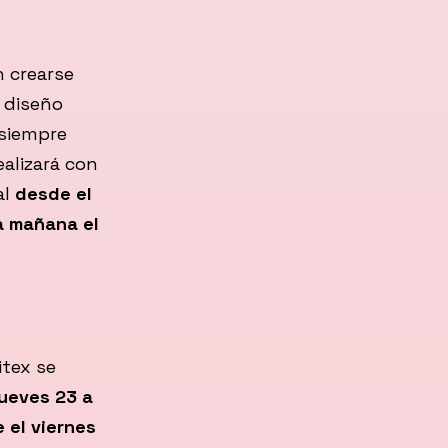
n crearse
 diseño
 siempre
ealizará con
al
desde el
la mañana el
itex se
jueves 23 a
 el viernes