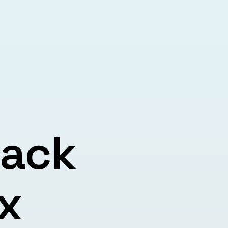
lack
x