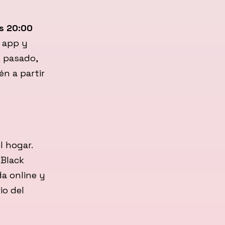
as 20:00
a app y
o pasado,
n a partir
l hogar.
 Black
a online y
io del