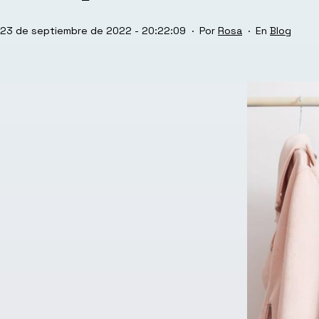
Publicada
Categoriz
23 de septiembre de 2022 - 20:22:09
Por
Rosa
Blog
el
como