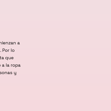
mienzan a
. Por lo
ta que
 a la ropa
rsonas y