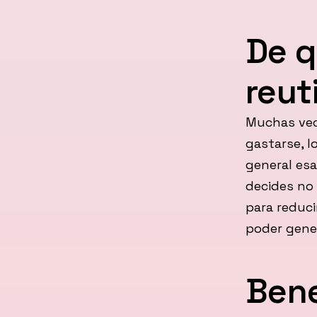
De 
reut
Muchas vec
gastarse, lo
general es
decides no 
para reduci
poder gener
Bene