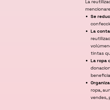
La reutiliz
mencionare
Se reduc
confecci
La conta
reutiliza
volúmene
tintas q
La ropa 
donacion
benefici
Organizar
ropa, au
vendes, 