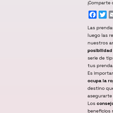
¡Comparte c
Fac
T
Las prendas
luego las 
nuestros a
posibilidad
serie de ti
tus prenda
Es importa
ocupa la r
destino que
asegurarte 
Los
consejo
beneficios 