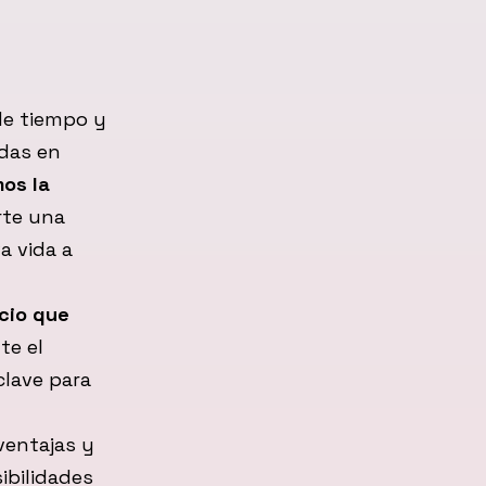
de tiempo y
das en
os la
rte una
a vida a
cio que
te el
clave para
ventajas y
ibilidades