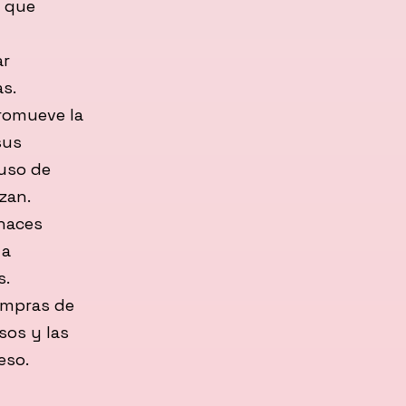
s que
ar
s.
promueve la
sus
 uso de
zan.
 haces
 a
s.
ompras de
sos y las
eso.