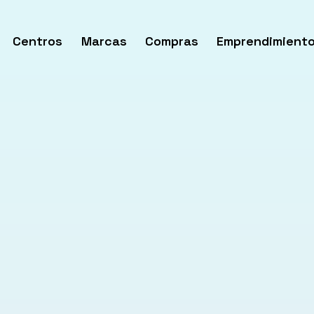
Centros
Marcas
Compras
Emprendimient
rir
enú