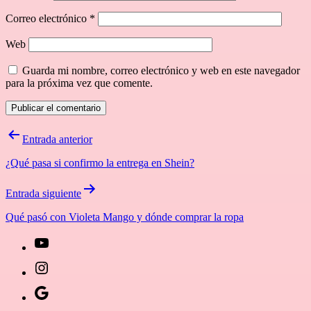
Correo electrónico
*
Web
Guarda mi nombre, correo electrónico y web en este navegador
para la próxima vez que comente.
Navegación
Entrada anterior
de
¿Qué pasa si confirmo la entrega en Shein?
entradas
Entrada siguiente
Qué pasó con Violeta Mango y dónde comprar la ropa
[27-
icon
[27-
icon=»fa
icon
Síguenos