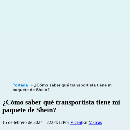
Portada
»
¿Cómo saber qué transportista tiene mi
paquete de Shein?
¿Cómo saber qué transportista tiene mi
paquete de Shein?
Publicada
Categorizado
15 de febrero de 2024 - 22:04:12
Por
Vicent
Marcas
el
como