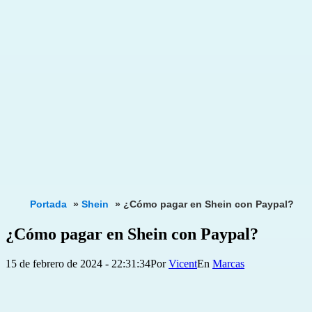
Portada
»
Shein
»
¿Cómo pagar en Shein con Paypal?
¿Cómo pagar en Shein con Paypal?
Publicada
Categorizado
15 de febrero de 2024 - 22:31:34
Por
Vicent
Marcas
el
como