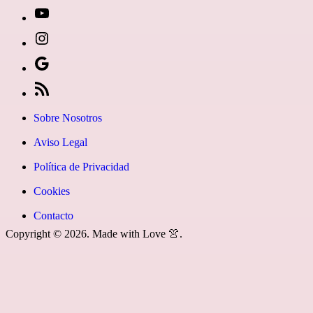
[27-
icon
[27-
icon=»fa
icon
Síguenos
fa-
icon=»fa
en
[27-
instagram»]
fa-
Google
icon
Sobre Nosotros
youtube»]
News
icon=»fa
Aviso Legal
fa-
Política de Privacidad
rss»]
Cookies
Contacto
Copyright © 2026. Made with Love 👚.