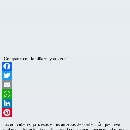
¡Comparte con familiares y amigos!
Facebook
Twitter
Email
WhatsApp
LinkedIn
Pinterest
Las actividades, procesos y mecanismos de confección que lleva
adelante la industria textil de la moda ocasionan consecuencias en el