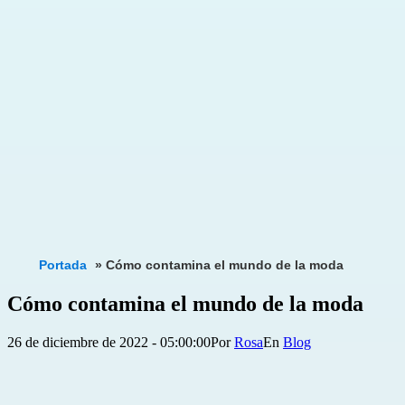
Portada
»
Cómo contamina el mundo de la moda
Cómo contamina el mundo de la moda
Publicada
Categorizado
26 de diciembre de 2022 - 05:00:00
Por
Rosa
Blog
el
como