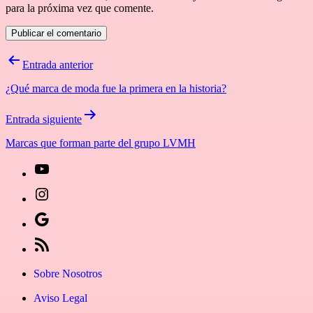
para la próxima vez que comente.
Navegación
Entrada anterior
de
¿Qué marca de moda fue la primera en la historia?
entradas
Entrada siguiente
Marcas que forman parte del grupo LVMH
[27-
icon
[27-
icon=»fa
icon
Síguenos
fa-
icon=»fa
en
[27-
instagram»]
fa-
Google
icon
Sobre Nosotros
youtube»]
News
icon=»fa
Aviso Legal