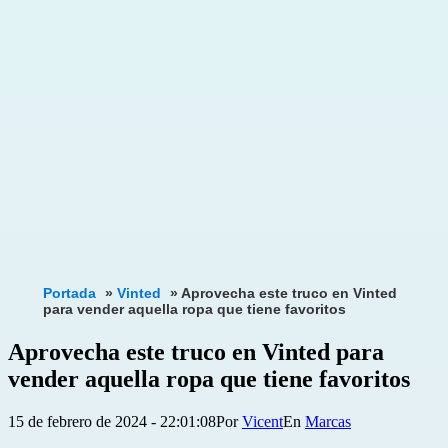
Portada
»
Vinted
»
Aprovecha este truco en Vinted
para vender aquella ropa que tiene favoritos
Aprovecha este truco en Vinted para
vender aquella ropa que tiene favoritos
Publicada
Categorizado
15 de febrero de 2024 - 22:01:08
Por
Vicent
Marcas
el
como