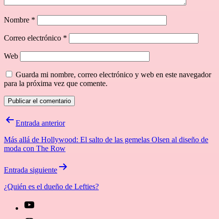
Nombre
*
Correo electrónico
*
Web
Guarda mi nombre, correo electrónico y web en este navegador
para la próxima vez que comente.
Navegación
Entrada anterior
de
Más allá de Hollywood: El salto de las gemelas Olsen al diseño de
entradas
moda con The Row
Entrada siguiente
¿Quién es el dueño de Lefties?
[27-