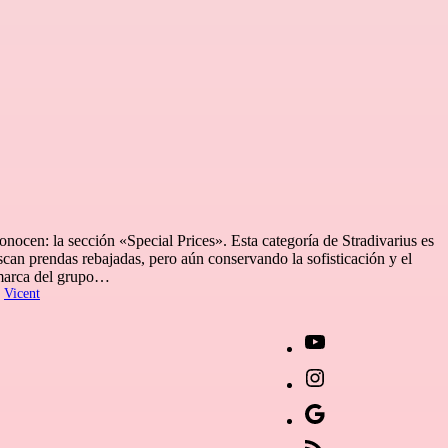
nocen: la sección «Special Prices». Esta categoría de Stradivarius es
can prendas rebajadas, pero aún conservando la sofisticación y el
 marca del grupo…
r
Vicent
[27-
icon
[27-
icon=»fa
icon
Síguenos