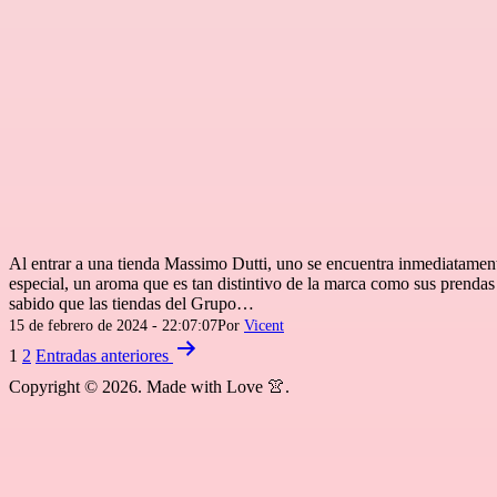
Al entrar a una tienda Massimo Dutti, uno se encuentra inmediatamen
especial, un aroma que es tan distintivo de la marca como sus prenda
sabido que las tiendas del Grupo…
Publicada
15 de febrero de 2024 - 22:07:07
Por
Vicent
el
Paginación
1
2
Entradas
anteriores
de
Copyright © 2026. Made with Love 👚.
entradas