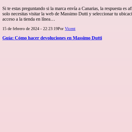
Si te estas preguntando si la marca envía a Canarias, la respuesta es a
solo necesitas visitar la web de Massimo Dutti y seleccionar tu ubicac
acceso a la tienda en línea…
Publicada
15 de febrero de 2024 - 22:23:19
Por
Vicent
el
Guía: Cómo hacer devoluciones en Massimo Dutti