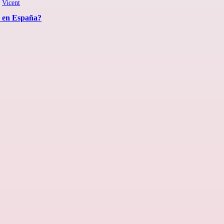
r
Vicent
o en España?