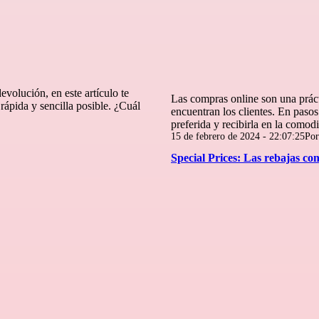
volución, en este artículo te
Las compras online son una práct
rápida y sencilla posible. ¿Cuál
encuentran los clientes. En paso
preferida y recibirla en la como
Publicada
15 de febrero de 2024 - 22:07:25
Po
el
Special Prices: Las rebajas co