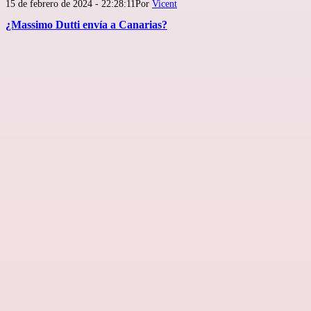
Publicada
15 de febrero de 2024 - 22:28:11
Por
Vicent
el
¿Massimo Dutti envía a Canarias?