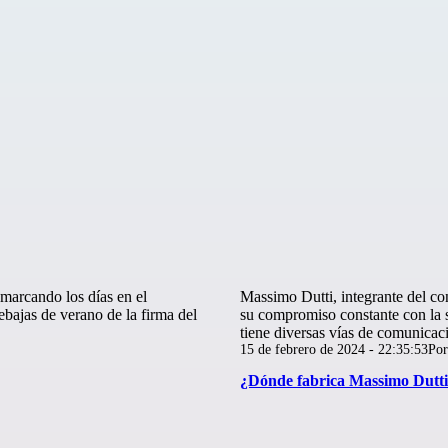
marcando los días en el
Massimo Dutti, integrante del con
ebajas de verano de la firma del
su compromiso constante con la sa
tiene diversas vías de comunicac
Publicada
15 de febrero de 2024 - 22:35:53
Po
el
¿Dónde fabrica Massimo Dutti