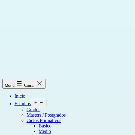
Saltar
al
contenido
Menú
Cerrar
Inicio
Abrir
Estudios
el
Grados
menú
Másters / Postgrados
Ciclos Formativos
Básico
Medio