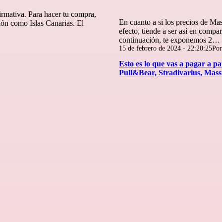
firmativa. Para hacer tu compra,
En cuanto a si los precios de Ma
ión como Islas Canarias. El
efecto, tiende a ser así en compa
continuación, te exponemos 2…
Publicada
15 de febrero de 2024 - 22:20:25
Po
el
Esto es lo que vas a pagar a p
Pull&Bear, Stradivarius, Mass