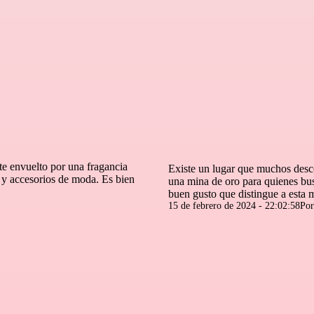
te envuelto por una fragancia
Existe un lugar que muchos desco
s y accesorios de moda. Es bien
una mina de oro para quienes bus
buen gusto que distingue a esta
Publicada
15 de febrero de 2024 - 22:02:58
Po
el