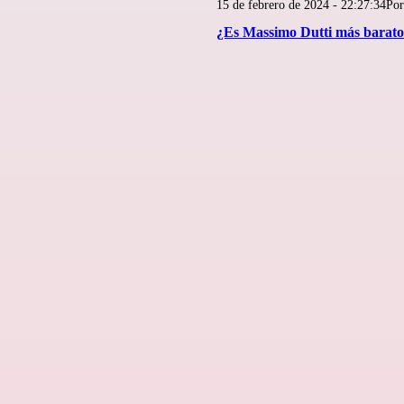
Publicada
15 de febrero de 2024 - 22:27:34
Po
el
¿Es Massimo Dutti más barat