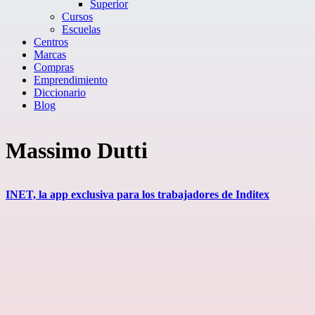
Superior
Cursos
Escuelas
Centros
Marcas
Compras
Emprendimiento
Diccionario
Blog
Massimo Dutti
INET, la app exclusiva para los trabajadores de Inditex