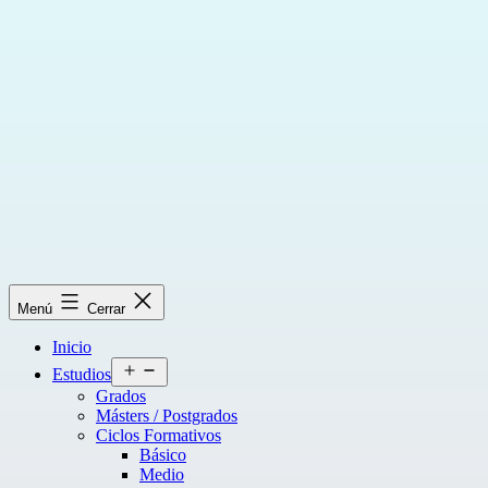
Saltar
al
contenido
Menú
Cerrar
Inicio
Abrir
Estudios
el
Grados
menú
Másters / Postgrados
Ciclos Formativos
Básico
Medio