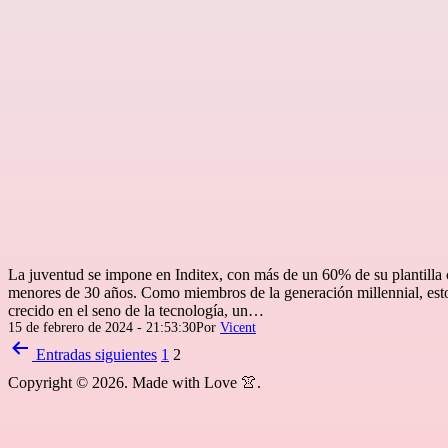
La juventud se impone en Inditex, con más de un 60% de su plantill
menores de 30 años. Como miembros de la generación millennial, est
crecido en el seno de la tecnología, un…
Publicada
15 de febrero de 2024 - 21:53:30
Por
Vicent
el
Paginación
Entradas
siguientes
1
2
de
Copyright © 2026. Made with Love 👚.
entradas