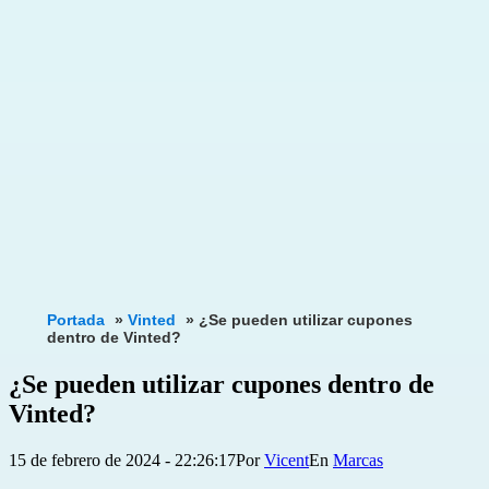
Portada
»
Vinted
»
¿Se pueden utilizar cupones
dentro de Vinted?
¿Se pueden utilizar cupones dentro de
Vinted?
Publicada
Categorizado
15 de febrero de 2024 - 22:26:17
Por
Vicent
Marcas
el
como