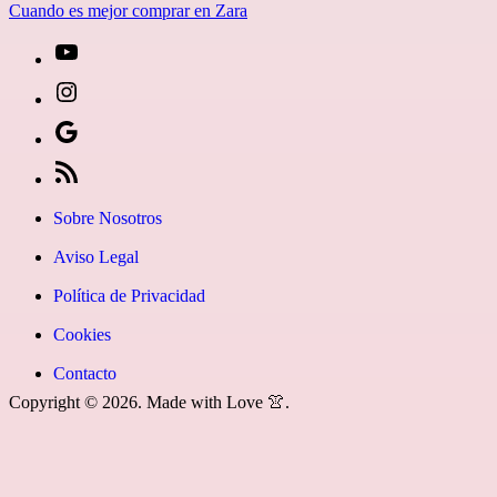
Cuando es mejor comprar en Zara
[27-
icon
[27-
icon=»fa
icon
Síguenos
fa-
icon=»fa
en
[27-
instagram»]
fa-
Google
icon
Sobre Nosotros
youtube»]
News
icon=»fa
Aviso Legal
fa-
Política de Privacidad
rss»]
Cookies
Contacto
Copyright © 2026. Made with Love 👚.