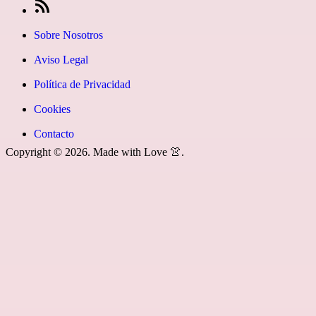
fa-
icon=»fa
en
[27-
instagram»]
fa-
Google
icon
Sobre Nosotros
youtube»]
News
icon=»fa
Aviso Legal
fa-
Política de Privacidad
rss»]
Cookies
Contacto
Copyright © 2026. Made with Love 👚.