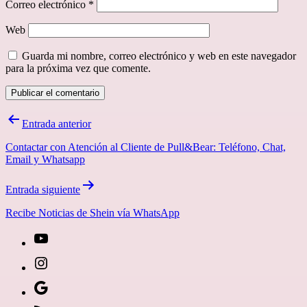
Correo electrónico
*
Web
Guarda mi nombre, correo electrónico y web en este navegador
para la próxima vez que comente.
Navegación
Entrada anterior
de
Contactar con Atención al Cliente de Pull&Bear: Teléfono, Chat,
entradas
Email y Whatsapp
Entrada siguiente
Recibe Noticias de Shein vía WhatsApp
[27-
icon
[27-
icon=»fa
icon
Síguenos