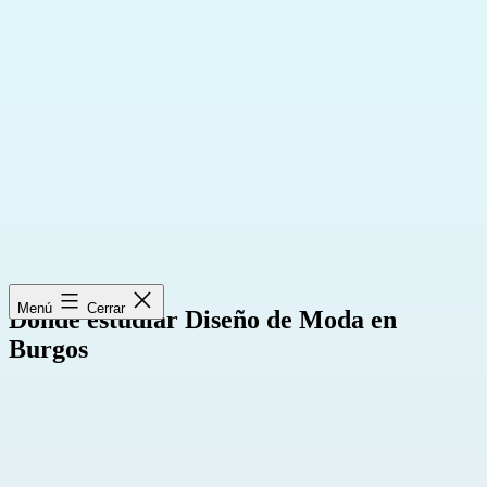
Saltar
al
contenido
Menú
Cerrar
Donde estudiar Diseño de Moda en
Burgos