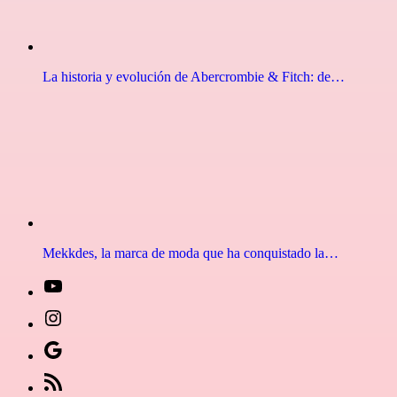
La historia y evolución de Abercrombie & Fitch: de…
Mekkdes, la marca de moda que ha conquistado la…
[27-
icon
[27-
icon=»fa
icon
Síguenos
fa-
icon=»fa
en
[27-