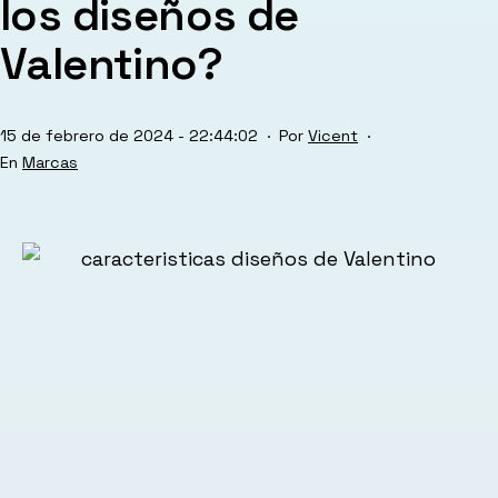
los diseños de
Valentino?
Publicada
15 de febrero de 2024 - 22:44:02
Por
Vicent
el
Categorizado
Marcas
como