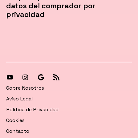
datos del comprador por
privacidad
[27-
[27-
Síguenos
[27-
icon
icon
en
icon
Sobre Nosotros
icon=»fa
icon=»fa
Google
icon=»fa
Aviso Legal
fa-
fa-
News
fa-
Política de Privacidad
instagram»]
youtube»]
rss»]
Cookies
Contacto