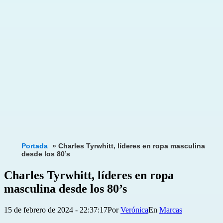
Portada
»
Charles Tyrwhitt, líderes en ropa masculina
desde los 80’s
Charles Tyrwhitt, líderes en ropa
masculina desde los 80’s
Publicada
Categorizado
15 de febrero de 2024 - 22:37:17
Por
Verónica
Marcas
el
como