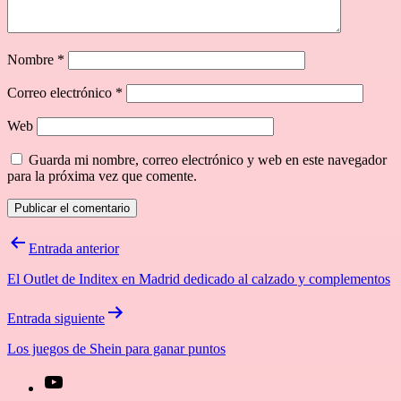
Nombre
*
Correo electrónico
*
Web
Guarda mi nombre, correo electrónico y web en este navegador
para la próxima vez que comente.
Navegación
Entrada anterior
de
El Outlet de Inditex en Madrid dedicado al calzado y complementos
entradas
Entrada siguiente
Los juegos de Shein para ganar puntos
[27-