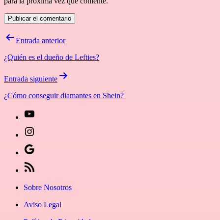
para la próxima vez que comente.
Navegación
Entrada anterior
de
¿Quién es el dueño de Lefties?
entradas
Entrada siguiente
¿Cómo conseguir diamantes en Shein?
[27-
icon
[27-
icon=»fa
icon
Síguenos
fa-
icon=»fa
en
[27-
instagram»]
fa-
Google
icon
Sobre Nosotros
youtube»]
News
icon=»fa
Aviso Legal