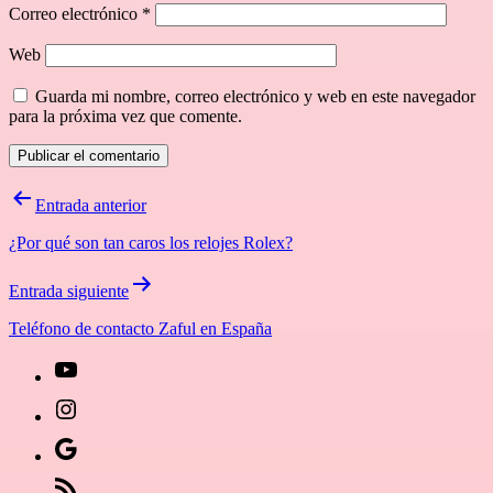
Correo electrónico
*
Web
Guarda mi nombre, correo electrónico y web en este navegador
para la próxima vez que comente.
Navegación
Entrada anterior
de
¿Por qué son tan caros los relojes Rolex?
entradas
Entrada siguiente
Teléfono de contacto Zaful en España
[27-
icon
[27-
icon=»fa
icon
Síguenos
fa-
icon=»fa
en