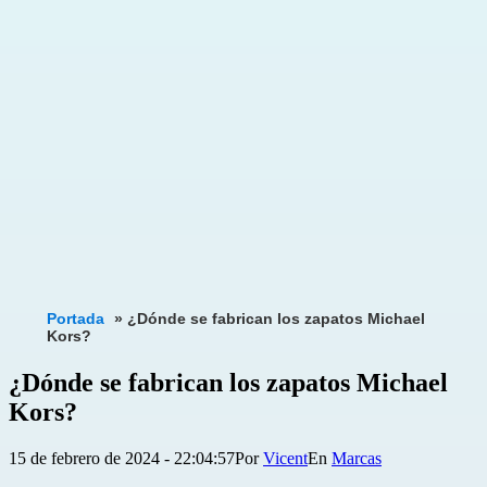
Portada
»
¿Dónde se fabrican los zapatos Michael
Kors?
¿Dónde se fabrican los zapatos Michael
Kors?
Publicada
Categorizado
15 de febrero de 2024 - 22:04:57
Por
Vicent
Marcas
el
como