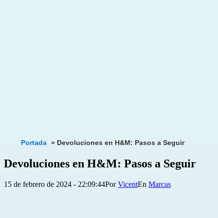
Portada
»
Devoluciones en H&M: Pasos a Seguir
Devoluciones en H&M: Pasos a Seguir
Publicada
Categorizado
15 de febrero de 2024 - 22:09:44
Por
Vicent
Marcas
el
como