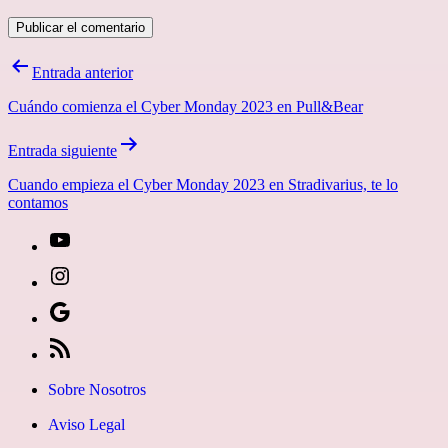
Navegación
Entrada anterior
de
Cuándo comienza el Cyber Monday 2023 en Pull&Bear
entradas
Entrada siguiente
Cuando empieza el Cyber Monday 2023 en Stradivarius, te lo
contamos
[27-
icon
[27-
icon=»fa
icon
Síguenos
fa-
icon=»fa
en
[27-
instagram»]
fa-
Google
icon
Sobre Nosotros
youtube»]
News
icon=»fa
Aviso Legal