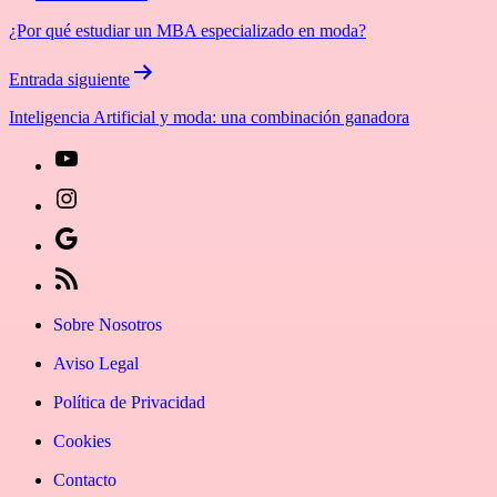
de
¿Por qué estudiar un MBA especializado en moda?
entradas
Entrada siguiente
Inteligencia Artificial y moda: una combinación ganadora
[27-
icon
[27-
icon=»fa
icon
Síguenos
fa-
icon=»fa
en
[27-
instagram»]
fa-
Google
icon
Sobre Nosotros
youtube»]
News
icon=»fa
Aviso Legal
fa-
Política de Privacidad
rss»]
Cookies
Contacto