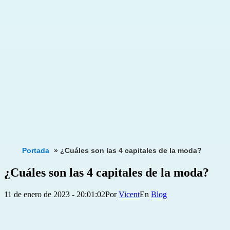
Portada
»
¿Cuáles son las 4 capitales de la moda?
¿Cuáles son las 4 capitales de la moda?
Publicada
Categorizado
11 de enero de 2023 - 20:01:02
Por
Vicent
Blog
el
como