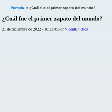
Portada
»
¿Cuál fue el primer zapato del mundo?
¿Cuál fue el primer zapato del mundo?
Publicada
Categorizado
21 de diciembre de 2022 - 10:33:45
Por
Vicent
Blog
el
como