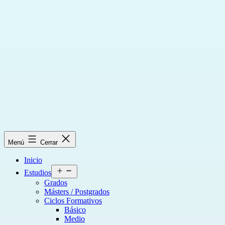
Saltar
al
contenido
Menú
Cerrar
Inicio
Abrir
Estudios
el
Grados
menú
Másters / Postgrados
Ciclos Formativos
Básico
Medio