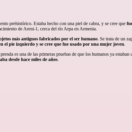
nto prehistórico. Estaba hecho con una piel de cabra, y se cree que
fu
acimiento de Areni-1, cerca del río Arpa en Armenia.
objetos más antiguos fabricados por el ser humano
. Se trata de un z
en el pie izquierdo y se cree que fue usado por una mujer joven
.
a prenda es una de las primeras pruebas de que los humanos ya estaban 
saba desde hace miles de años
.