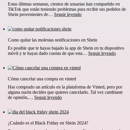
Estas últimas semanas, cientos de usuarias han compartido en
TikTok que están teniendo problemas para recibir sus pedidos de
Ves
Shein provenientes de…
Seguir leyendo
con
cuidado
si
tu
Como quitar las molestas notificaciones en Shein
pedido
de
Es posible que te hayas bajado la app de Shein en tu dispositivo
Shein
Como
móvil y te hayas dado cuenta de que esta…
Seguir leyendo
te
quitar
lo
las
envia
molesta
Kerry,
notifica
esto
Cómo cancelar una compra en vinted
en
esta
Shein
Has comprado un artículo en la plataforma de Vinted, pero por
pasando
alguna razón decides que quieres cancelarlo. Tal vez cambiaste
Cómo
de opinión,…
Seguir leyendo
cancelar
una
compra
en
¿Cuándo es el Black Friday en Shein 2024?
vinted