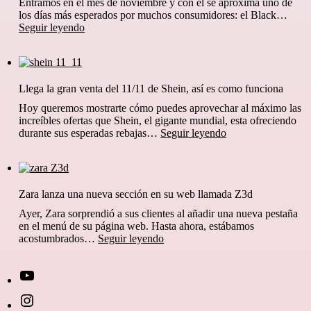
Entramos en el mes de noviembre y con él se aproxima uno de
los días más esperados por muchos consumidores: el Black…
¿Cuándo
Seguir leyendo
es
el
Black
Friday
Llega la gran venta del 11/11 de Shein, así es como funciona
en
Shein
Hoy queremos mostrarte cómo puedes aprovechar al máximo las
2024?
increíbles ofertas que Shein, el gigante mundial, esta ofreciendo
Llega
durante sus esperadas rebajas…
Seguir leyendo
la
gran
venta
del
Zara lanza una nueva sección en su web llamada Z3d
11/11
de
Ayer, Zara sorprendió a sus clientes al añadir una nueva pestaña
Shein,
en el menú de su página web. Hasta ahora, estábamos
así
Zara
acostumbrados…
Seguir leyendo
es
lanza
como
una
funciona
nueva
[27-
sección
en
icon
[27-