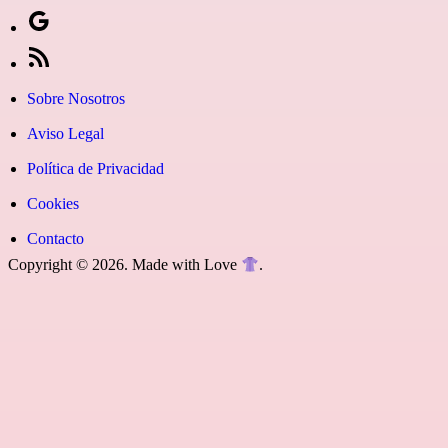
su
web
icon=»fa
icon
Síguenos
llamada
Z3d
fa-
icon=»fa
en
[27-
instagram»]
fa-
Google
icon
Sobre Nosotros
youtube»]
News
icon=»fa
Aviso Legal
fa-
Política de Privacidad
rss»]
Cookies
Contacto
Copyright © 2026. Made with Love
.